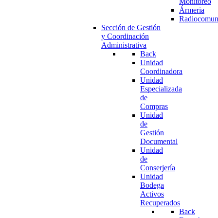
Monitoreo
Ármeria
Radiocomun
Sección de Gestión
y Coordinación
Administrativa
Back
Unidad
Coordinadora
Unidad
Especializada
de
Compras
Unidad
de
Gestión
Documental
Unidad
de
Conserjería
Unidad
Bodega
Activos
Recuperados
Back