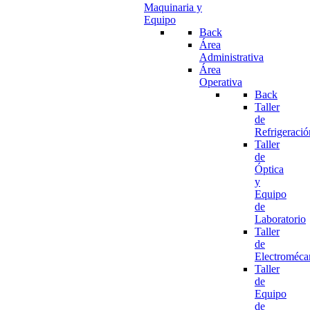
Maquinaria y
Equipo
Back
Área
Administrativa
Área
Operativa
Back
Taller
de
Refrigeració
Taller
de
Óptica
y
Equipo
de
Laboratorio
Taller
de
Electroméca
Taller
de
Equipo
de