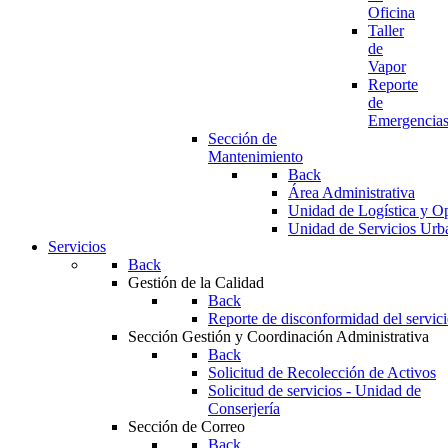
Oficina
Taller
de
Vapor
Reporte
de
Emergencia
Sección de
Mantenimiento
Back
Área Administrativa
Unidad de Logística y O
Unidad de Servicios Urb
Servicios
Back
Gestión de la Calidad
Back
Reporte de disconformidad del servic
Sección Gestión y Coordinación Administrativa
Back
Solicitud de Recolección de Activos
Solicitud de servicios - Unidad de
Conserjería
Sección de Correo
Back