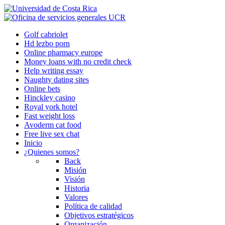
Golf cabriolet
Hd lezbo porn
Online pharmacy europe
Money loans with no credit check
Help writing essay
Naughty dating sites
Online bets
Hinckley casino
Royal york hotel
Fast weight loss
Avoderm cat food
Free live sex chat
Inicio
¿Quienes somos?
Back
Misión
Visión
Historia
Valores
Política de calidad
Objetivos estratégicos
Organización