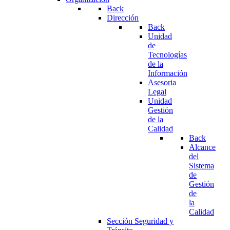
Back
Dirección
Back
Unidad
de
Tecnologías
de la
Información
Asesoria
Legal
Unidad
Gestión
de la
Calidad
Back
Alcance
del
Sistema
de
Gestión
de
la
Calidad
Sección Seguridad y