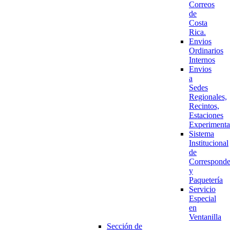
Correos
de
Costa
Rica.
Envios
Ordinarios
Internos
Envios
a
Sedes
Regionales,
Recintos,
Estaciones
Experimenta
Sistema
Institucional
de
Corresponde
y
Paquetería
Servicio
Especial
en
Ventanilla
Sección de