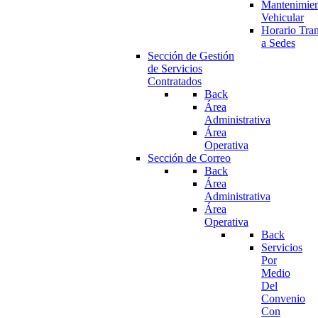
Mantenimie
Vehicular
Horario Tran
a Sedes
Sección de Gestión
de Servicios
Contratados
Back
Área
Administrativa
Área
Operativa
Sección de Correo
Back
Área
Administrativa
Área
Operativa
Back
Servicios
Por
Medio
Del
Convenio
Con