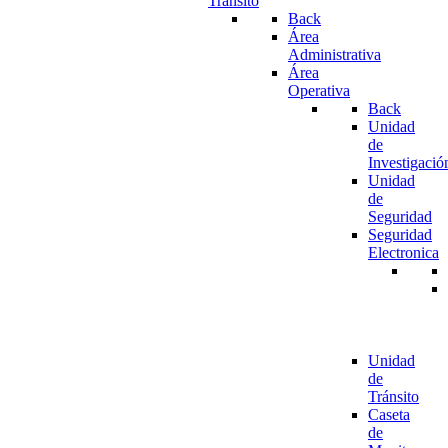
Tránsito
Back
Área
Administrativa
Área
Operativa
Back
Unidad
de
Investigació
Unidad
de
Seguridad
Seguridad
Electronica
Unidad
de
Tránsito
Caseta
de