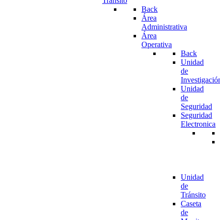
Tránsito
Back
Área
Administrativa
Área
Operativa
Back
Unidad
de
Investigació
Unidad
de
Seguridad
Seguridad
Electronica
Unidad
de
Tránsito
Caseta
de