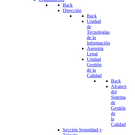
Back
Dirección
Back
Unidad
de
Tecnologías
de la
Información
Asesoria
Legal
Unidad
Gestión
de la
Calidad
Back
Alcance
del
Sistema
de
Gestión
de
la
Calidad
Sección Seguridad y