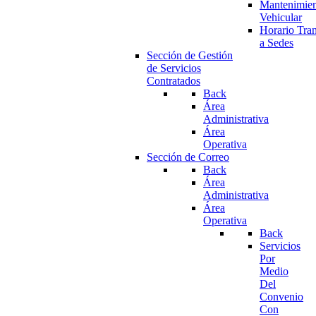
Mantenimie
Vehicular
Horario Tran
a Sedes
Sección de Gestión
de Servicios
Contratados
Back
Área
Administrativa
Área
Operativa
Sección de Correo
Back
Área
Administrativa
Área
Operativa
Back
Servicios
Por
Medio
Del
Convenio
Con