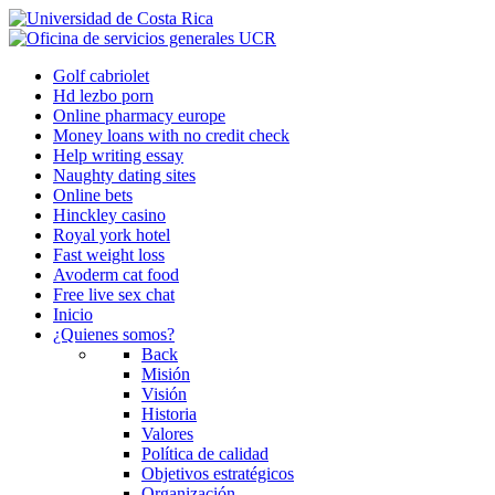
Golf cabriolet
Hd lezbo porn
Online pharmacy europe
Money loans with no credit check
Help writing essay
Naughty dating sites
Online bets
Hinckley casino
Royal york hotel
Fast weight loss
Avoderm cat food
Free live sex chat
Inicio
¿Quienes somos?
Back
Misión
Visión
Historia
Valores
Política de calidad
Objetivos estratégicos
Organización