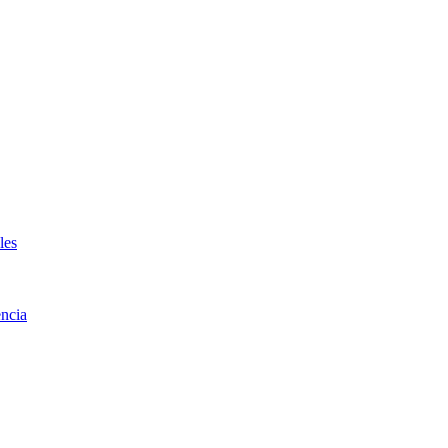
les
ncia