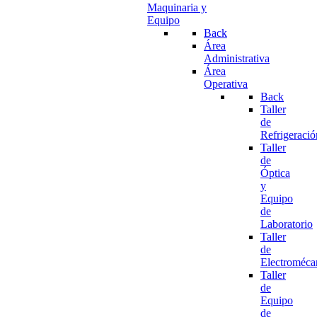
Maquinaria y
Equipo
Back
Área
Administrativa
Área
Operativa
Back
Taller
de
Refrigeració
Taller
de
Óptica
y
Equipo
de
Laboratorio
Taller
de
Electroméca
Taller
de
Equipo
de