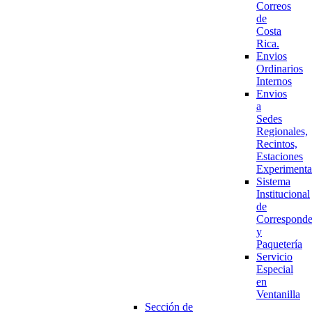
Correos
de
Costa
Rica.
Envios
Ordinarios
Internos
Envios
a
Sedes
Regionales,
Recintos,
Estaciones
Experimenta
Sistema
Institucional
de
Corresponde
y
Paquetería
Servicio
Especial
en
Ventanilla
Sección de