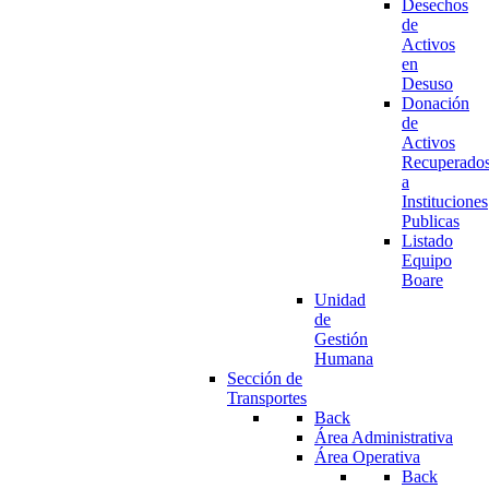
Desechos
de
Activos
en
Desuso
Donación
de
Activos
Recuperado
a
Instituciones
Publicas
Listado
Equipo
Boare
Unidad
de
Gestión
Humana
Sección de
Transportes
Back
Área Administrativa
Área Operativa
Back