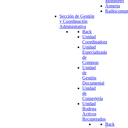
Monitoreo
Ármeria
Radiocomun
Sección de Gestión
y Coordinación
Administrativa
Back
Unidad
Coordinadora
Unidad
Especializada
de
Compras
Unidad
de
Gestión
Documental
Unidad
de
Conserjería
Unidad
Bodega
Activos
Recuperados
Back