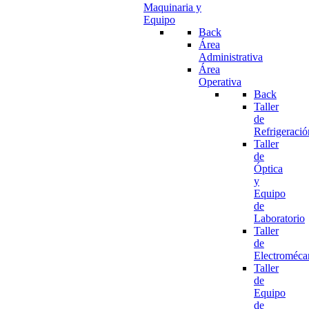
Maquinaria y
Equipo
Back
Área
Administrativa
Área
Operativa
Back
Taller
de
Refrigeració
Taller
de
Óptica
y
Equipo
de
Laboratorio
Taller
de
Electroméca
Taller
de
Equipo
de