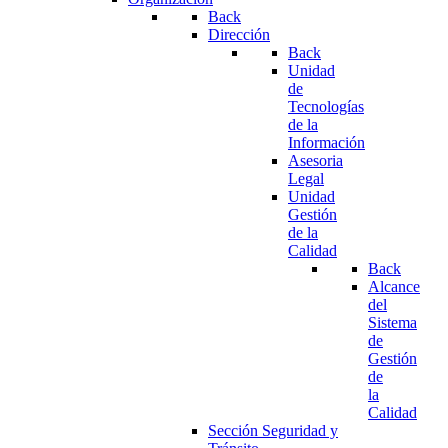
Back
Dirección
Back
Unidad
de
Tecnologías
de la
Información
Asesoria
Legal
Unidad
Gestión
de la
Calidad
Back
Alcance
del
Sistema
de
Gestión
de
la
Calidad
Sección Seguridad y