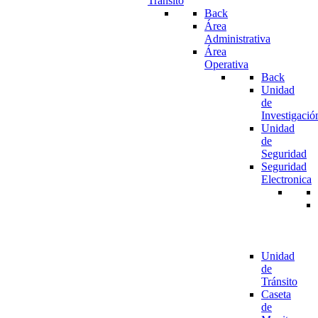
Tránsito
Back
Área
Administrativa
Área
Operativa
Back
Unidad
de
Investigació
Unidad
de
Seguridad
Seguridad
Electronica
Unidad
de
Tránsito
Caseta
de