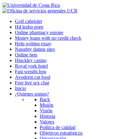
Golf cabriolet
Hd lezbo porn
Online pharmacy europe
Money loans with no credit check
Help writing essay
Naughty dating sites
Online bets
Hinckley casino
Royal york hotel
Fast weight loss
Avoderm cat food
Free live sex chat
Inicio
¿Quienes somos?
Back
Misión
Visión
Historia
Valores
Política de calidad
Objetivos estratégicos
Organización