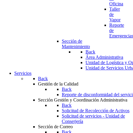
Oficina
Taller
de
Vapor
Reporte
de
Emergencia
Sección de
Mantenimiento
Back
Área Administrativa
Unidad de Logística y O
Unidad de Servicios Urb
Servicios
Back
Gestión de la Calidad
Back
Reporte de disconformidad del servic
Sección Gestión y Coordinación Administrativa
Back
Solicitud de Recolección de Activos
Solicitud de servicios - Unidad de
Conserjería
Sección de Correo
Back