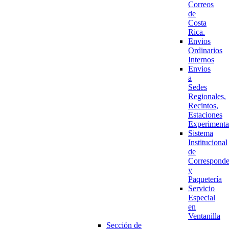
Correos
de
Costa
Rica.
Envios
Ordinarios
Internos
Envios
a
Sedes
Regionales,
Recintos,
Estaciones
Experimenta
Sistema
Institucional
de
Corresponde
y
Paquetería
Servicio
Especial
en
Ventanilla
Sección de