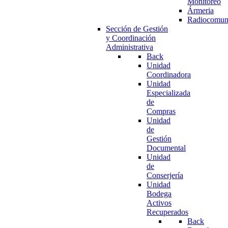
Monitoreo
Ármeria
Radiocomun
Sección de Gestión
y Coordinación
Administrativa
Back
Unidad
Coordinadora
Unidad
Especializada
de
Compras
Unidad
de
Gestión
Documental
Unidad
de
Conserjería
Unidad
Bodega
Activos
Recuperados
Back