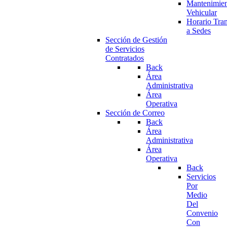
Mantenimie
Vehicular
Horario Tran
a Sedes
Sección de Gestión
de Servicios
Contratados
Back
Área
Administrativa
Área
Operativa
Sección de Correo
Back
Área
Administrativa
Área
Operativa
Back
Servicios
Por
Medio
Del
Convenio
Con