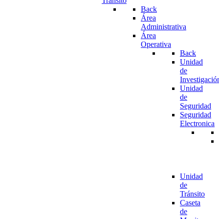
Tránsito
Back
Área
Administrativa
Área
Operativa
Back
Unidad
de
Investigació
Unidad
de
Seguridad
Seguridad
Electronica
Unidad
de
Tránsito
Caseta
de