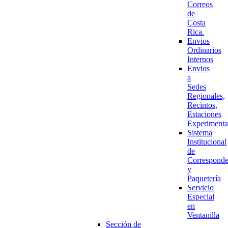
Correos
de
Costa
Rica.
Envios
Ordinarios
Internos
Envios
a
Sedes
Regionales,
Recintos,
Estaciones
Experimenta
Sistema
Institucional
de
Corresponde
y
Paquetería
Servicio
Especial
en
Ventanilla
Sección de