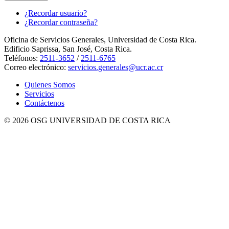
¿Recordar usuario?
¿Recordar contraseña?
Oficina de Servicios Generales, Universidad de Costa Rica.
Edificio Saprissa, San José, Costa Rica.
Teléfonos:
2511-3652
/
2511-6765
Correo electrónico:
servicios.generales@ucr.ac.cr
Quienes Somos
Servicios
Contáctenos
© 2026 OSG UNIVERSIDAD DE COSTA RICA