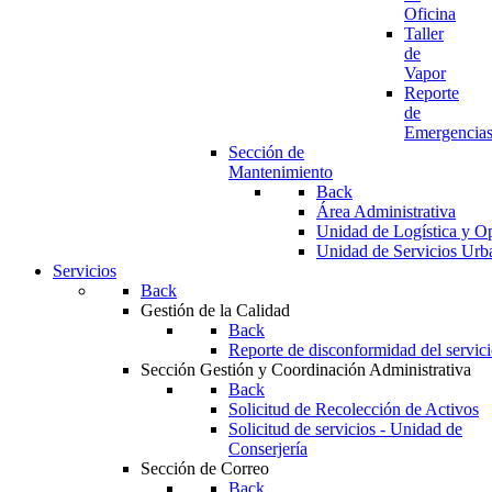
Oficina
Taller
de
Vapor
Reporte
de
Emergencia
Sección de
Mantenimiento
Back
Área Administrativa
Unidad de Logística y O
Unidad de Servicios Urb
Servicios
Back
Gestión de la Calidad
Back
Reporte de disconformidad del servic
Sección Gestión y Coordinación Administrativa
Back
Solicitud de Recolección de Activos
Solicitud de servicios - Unidad de
Conserjería
Sección de Correo
Back