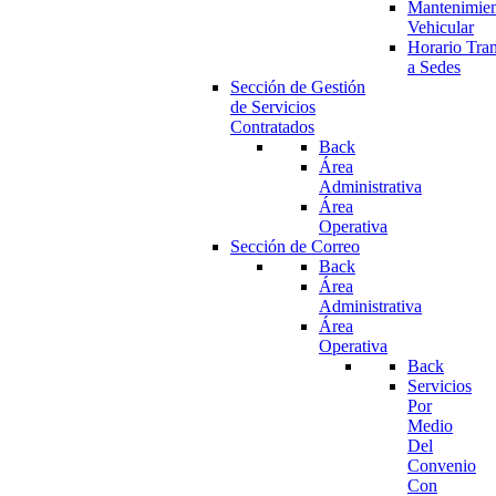
Mantenimie
Vehicular
Horario Tran
a Sedes
Sección de Gestión
de Servicios
Contratados
Back
Área
Administrativa
Área
Operativa
Sección de Correo
Back
Área
Administrativa
Área
Operativa
Back
Servicios
Por
Medio
Del
Convenio
Con