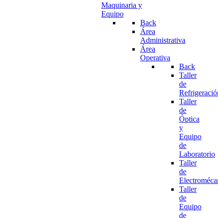
Maquinaria y
Equipo
Back
Área
Administrativa
Área
Operativa
Back
Taller
de
Refrigeració
Taller
de
Óptica
y
Equipo
de
Laboratorio
Taller
de
Electroméca
Taller
de
Equipo
de