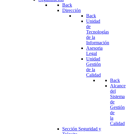
Back
Dirección
Back
Unidad
de
Tecnologías
de la
Información
Asesoria
Legal
Unidad
Gestión
de la
Calidad
Back
Alcance
del
Sistema
de
Gestión
de
la
Calidad
Sección Seguridad y