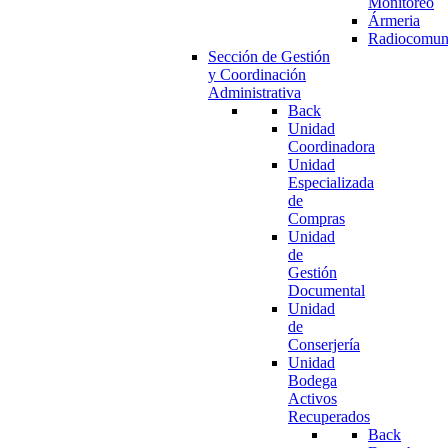
Monitoreo
Ármeria
Radiocomun
Sección de Gestión
y Coordinación
Administrativa
Back
Unidad
Coordinadora
Unidad
Especializada
de
Compras
Unidad
de
Gestión
Documental
Unidad
de
Conserjería
Unidad
Bodega
Activos
Recuperados
Back