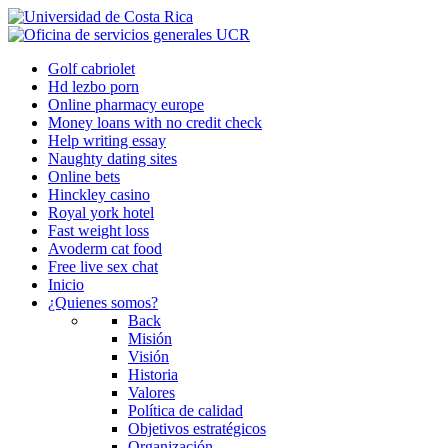
Golf cabriolet
Hd lezbo porn
Online pharmacy europe
Money loans with no credit check
Help writing essay
Naughty dating sites
Online bets
Hinckley casino
Royal york hotel
Fast weight loss
Avoderm cat food
Free live sex chat
Inicio
¿Quienes somos?
Back
Misión
Visión
Historia
Valores
Política de calidad
Objetivos estratégicos
Organización