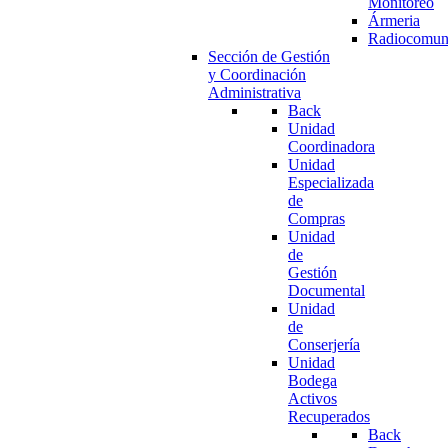
Monitoreo
Ármeria
Radiocomun
Sección de Gestión
y Coordinación
Administrativa
Back
Unidad
Coordinadora
Unidad
Especializada
de
Compras
Unidad
de
Gestión
Documental
Unidad
de
Conserjería
Unidad
Bodega
Activos
Recuperados
Back