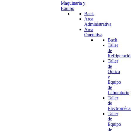
Maquinaria y
Equipo
Back
Área
Administrativa
Área
Operativa
Back
Taller
de
Refrigeració
Taller
de
Óptica
y
Equipo
de
Laboratorio
Taller
de
Electroméca
Taller
de
Equipo
de