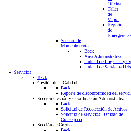
Oficina
Taller
de
Vapor
Reporte
de
Emergencia
Sección de
Mantenimiento
Back
Área Administrativa
Unidad de Logística y O
Unidad de Servicios Urb
Servicios
Back
Gestión de la Calidad
Back
Reporte de disconformidad del servic
Sección Gestión y Coordinación Administrativa
Back
Solicitud de Recolección de Activos
Solicitud de servicios - Unidad de
Conserjería
Sección de Correo
Back