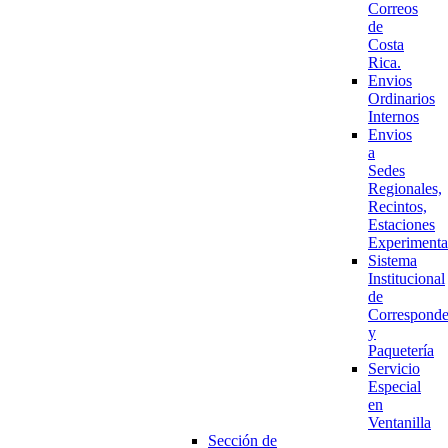
Correos
de
Costa
Rica.
Envios
Ordinarios
Internos
Envios
a
Sedes
Regionales,
Recintos,
Estaciones
Experimenta
Sistema
Institucional
de
Corresponde
y
Paquetería
Servicio
Especial
en
Ventanilla
Sección de