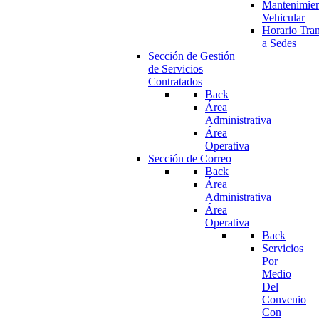
Mantenimie
Vehicular
Horario Tran
a Sedes
Sección de Gestión
de Servicios
Contratados
Back
Área
Administrativa
Área
Operativa
Sección de Correo
Back
Área
Administrativa
Área
Operativa
Back
Servicios
Por
Medio
Del
Convenio
Con