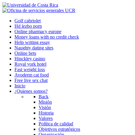
Golf cabriolet
Hd lezbo porn
Online pharmacy europe
Money loans with no credit check
Help writing essay
Naughty dating sites
Online bets
Hinckley casino
Royal york hotel
Fast weight loss
Avoderm cat food
Free live sex chat
Inicio
¿Quienes somos?
Back
Misión
Visión
Historia
Valores
Política de calidad
Objetivos estratégicos
Organización