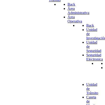
Tránsito
Back
Área
Administrativa
Área
Operativa
Back
Unidad
de
Investigació
Unidad
de
Seguridad
Seguridad
Electronica
Unidad
de
Tránsito
Caseta
de