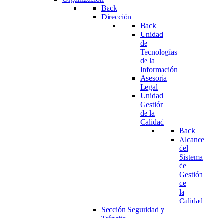
Back
Dirección
Back
Unidad
de
Tecnologías
de la
Información
Asesoria
Legal
Unidad
Gestión
de la
Calidad
Back
Alcance
del
Sistema
de
Gestión
de
la
Calidad
Sección Seguridad y