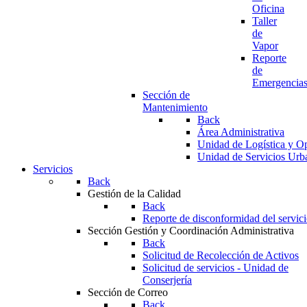
Oficina
Taller
de
Vapor
Reporte
de
Emergencia
Sección de
Mantenimiento
Back
Área Administrativa
Unidad de Logística y O
Unidad de Servicios Urb
Servicios
Back
Gestión de la Calidad
Back
Reporte de disconformidad del servic
Sección Gestión y Coordinación Administrativa
Back
Solicitud de Recolección de Activos
Solicitud de servicios - Unidad de
Conserjería
Sección de Correo
Back