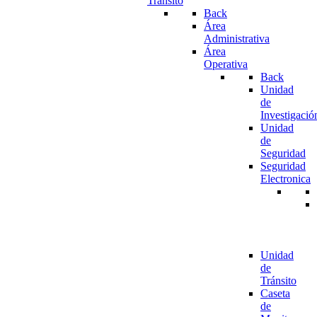
Tránsito
Back
Área
Administrativa
Área
Operativa
Back
Unidad
de
Investigació
Unidad
de
Seguridad
Seguridad
Electronica
Unidad
de
Tránsito
Caseta
de