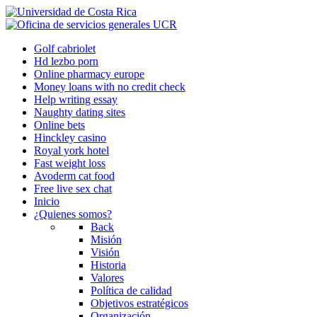
Golf cabriolet
Hd lezbo porn
Online pharmacy europe
Money loans with no credit check
Help writing essay
Naughty dating sites
Online bets
Hinckley casino
Royal york hotel
Fast weight loss
Avoderm cat food
Free live sex chat
Inicio
¿Quienes somos?
Back
Misión
Visión
Historia
Valores
Política de calidad
Objetivos estratégicos
Organización