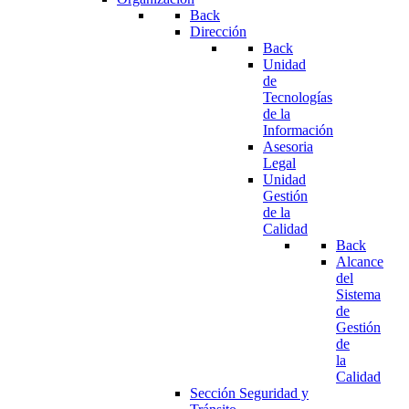
Back
Dirección
Back
Unidad
de
Tecnologías
de la
Información
Asesoria
Legal
Unidad
Gestión
de la
Calidad
Back
Alcance
del
Sistema
de
Gestión
de
la
Calidad
Sección Seguridad y