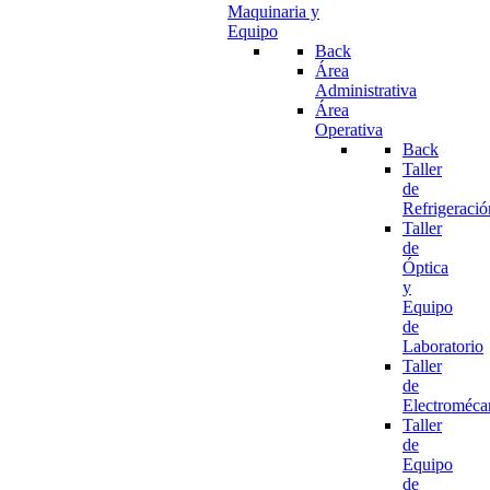
Maquinaria y
Equipo
Back
Área
Administrativa
Área
Operativa
Back
Taller
de
Refrigeració
Taller
de
Óptica
y
Equipo
de
Laboratorio
Taller
de
Electroméca
Taller
de
Equipo
de