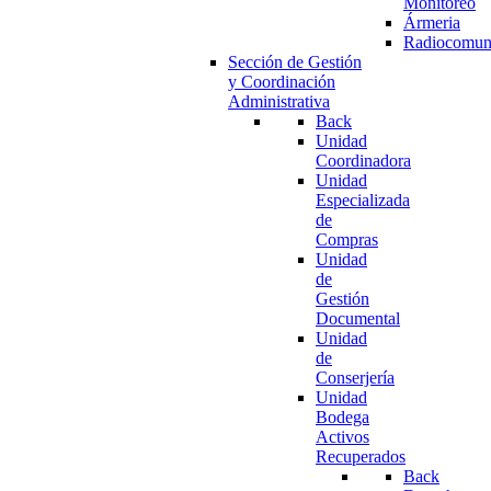
Monitoreo
Ármeria
Radiocomun
Sección de Gestión
y Coordinación
Administrativa
Back
Unidad
Coordinadora
Unidad
Especializada
de
Compras
Unidad
de
Gestión
Documental
Unidad
de
Conserjería
Unidad
Bodega
Activos
Recuperados
Back