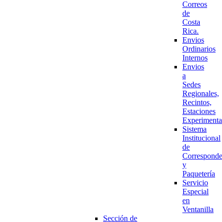
Correos
de
Costa
Rica.
Envios
Ordinarios
Internos
Envios
a
Sedes
Regionales,
Recintos,
Estaciones
Experimenta
Sistema
Institucional
de
Corresponde
y
Paquetería
Servicio
Especial
en
Ventanilla
Sección de