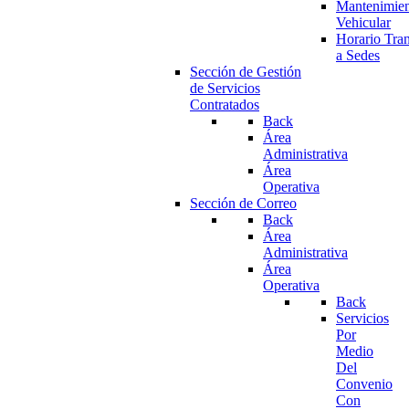
Mantenimie
Vehicular
Horario Tran
a Sedes
Sección de Gestión
de Servicios
Contratados
Back
Área
Administrativa
Área
Operativa
Sección de Correo
Back
Área
Administrativa
Área
Operativa
Back
Servicios
Por
Medio
Del
Convenio
Con