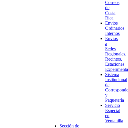
Correos
de
Costa
Rica.
Envios
Ordinarios
Internos
Envios
a
Sedes
Regionales,
Recintos,
Estaciones
Experimenta
Sistema
Institucional
de
Corresponde
y
Paquetería
Servicio
Especial
en
Ventanilla
Sección de