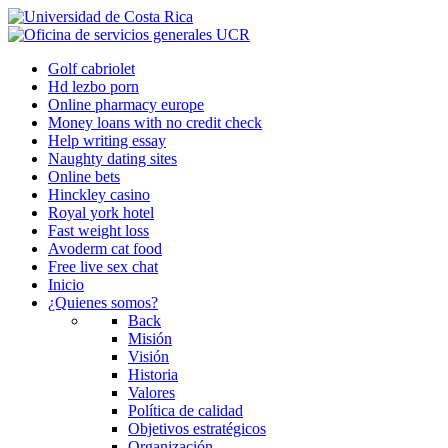
Golf cabriolet
Hd lezbo porn
Online pharmacy europe
Money loans with no credit check
Help writing essay
Naughty dating sites
Online bets
Hinckley casino
Royal york hotel
Fast weight loss
Avoderm cat food
Free live sex chat
Inicio
¿Quienes somos?
Back
Misión
Visión
Historia
Valores
Política de calidad
Objetivos estratégicos
Organización