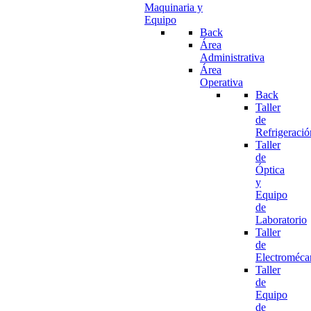
Maquinaria y
Equipo
Back
Área
Administrativa
Área
Operativa
Back
Taller
de
Refrigeració
Taller
de
Óptica
y
Equipo
de
Laboratorio
Taller
de
Electroméca
Taller
de
Equipo
de