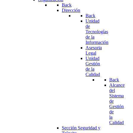
Back
Dirección
Back
Unidad
de
Tecnologías
de la
Información
Asesoria
Legal
Unidad
Gestión
de la
Calidad
Back
Alcance
del
Sistema
de
Gestión
de
la
Calidad
Sección Seguridad y