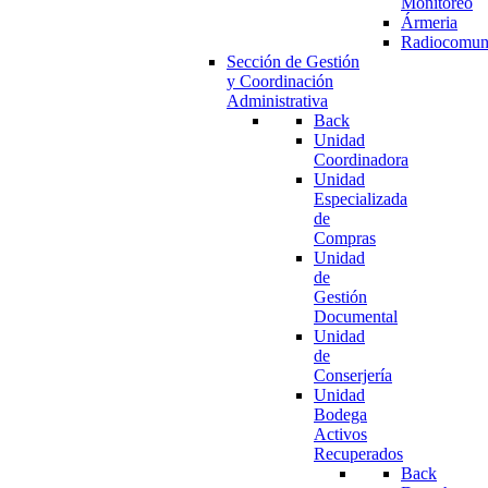
Monitoreo
Ármeria
Radiocomun
Sección de Gestión
y Coordinación
Administrativa
Back
Unidad
Coordinadora
Unidad
Especializada
de
Compras
Unidad
de
Gestión
Documental
Unidad
de
Conserjería
Unidad
Bodega
Activos
Recuperados
Back