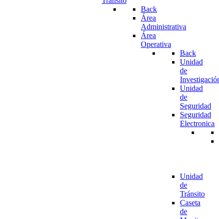
Tránsito
Back
Área
Administrativa
Área
Operativa
Back
Unidad
de
Investigació
Unidad
de
Seguridad
Seguridad
Electronica
Unidad
de
Tránsito
Caseta
de