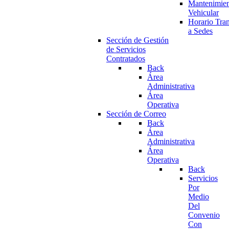
Mantenimie
Vehicular
Horario Tran
a Sedes
Sección de Gestión
de Servicios
Contratados
Back
Área
Administrativa
Área
Operativa
Sección de Correo
Back
Área
Administrativa
Área
Operativa
Back
Servicios
Por
Medio
Del
Convenio
Con