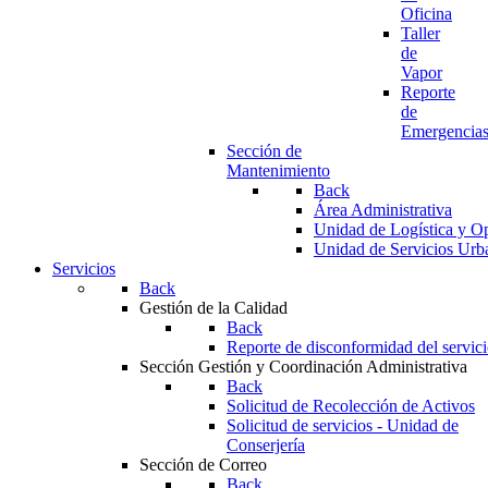
Oficina
Taller
de
Vapor
Reporte
de
Emergencia
Sección de
Mantenimiento
Back
Área Administrativa
Unidad de Logística y O
Unidad de Servicios Urb
Servicios
Back
Gestión de la Calidad
Back
Reporte de disconformidad del servic
Sección Gestión y Coordinación Administrativa
Back
Solicitud de Recolección de Activos
Solicitud de servicios - Unidad de
Conserjería
Sección de Correo
Back