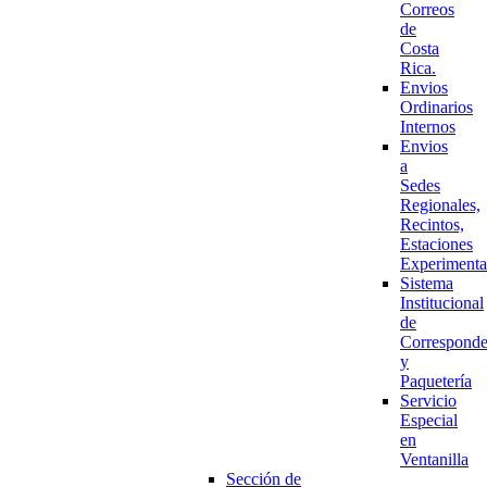
Correos
de
Costa
Rica.
Envios
Ordinarios
Internos
Envios
a
Sedes
Regionales,
Recintos,
Estaciones
Experimenta
Sistema
Institucional
de
Corresponde
y
Paquetería
Servicio
Especial
en
Ventanilla
Sección de