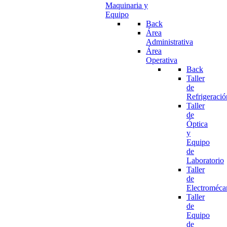
Maquinaria y
Equipo
Back
Área
Administrativa
Área
Operativa
Back
Taller
de
Refrigeració
Taller
de
Óptica
y
Equipo
de
Laboratorio
Taller
de
Electroméca
Taller
de
Equipo
de