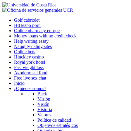
Golf cabriolet
Hd lezbo porn
Online pharmacy europe
Money loans with no credit check
Help writing essay
Naughty dating sites
Online bets
Hinckley casino
Royal york hotel
Fast weight loss
Avoderm cat food
Free live sex chat
Inicio
¿Quienes somos?
Back
Misión
Visión
Historia
Valores
Política de calidad
Objetivos estratégicos
Organización