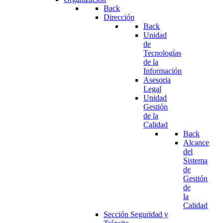
Back
Dirección
Back
Unidad
de
Tecnologías
de la
Información
Asesoria
Legal
Unidad
Gestión
de la
Calidad
Back
Alcance
del
Sistema
de
Gestión
de
la
Calidad
Sección Seguridad y