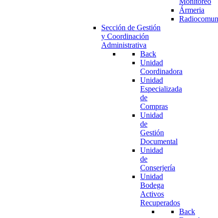
Monitoreo
Ármeria
Radiocomun
Sección de Gestión
y Coordinación
Administrativa
Back
Unidad
Coordinadora
Unidad
Especializada
de
Compras
Unidad
de
Gestión
Documental
Unidad
de
Conserjería
Unidad
Bodega
Activos
Recuperados
Back