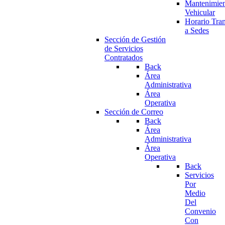
Mantenimie
Vehicular
Horario Tran
a Sedes
Sección de Gestión
de Servicios
Contratados
Back
Área
Administrativa
Área
Operativa
Sección de Correo
Back
Área
Administrativa
Área
Operativa
Back
Servicios
Por
Medio
Del
Convenio
Con