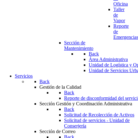
Oficina
Taller
de
Vapor
Reporte
de
Emergencia
Sección de
Mantenimiento
Back
Área Administrativa
Unidad de Logística y O
Unidad de Servicios Urb
Servicios
Back
Gestión de la Calidad
Back
Reporte de disconformidad del servic
Sección Gestión y Coordinación Administrativa
Back
Solicitud de Recolección de Activos
Solicitud de servicios - Unidad de
Conserjería
Sección de Correo
Back