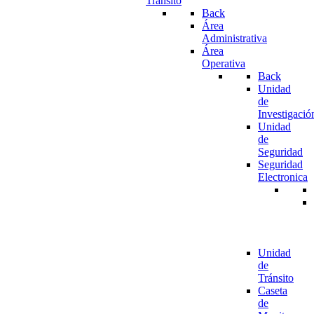
Tránsito
Back
Área
Administrativa
Área
Operativa
Back
Unidad
de
Investigació
Unidad
de
Seguridad
Seguridad
Electronica
Unidad
de
Tránsito
Caseta
de