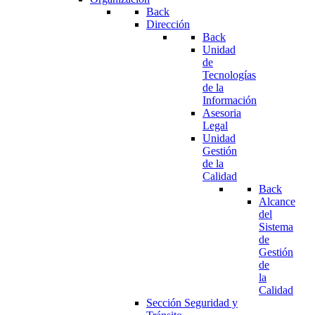
Back
Dirección
Back
Unidad
de
Tecnologías
de la
Información
Asesoria
Legal
Unidad
Gestión
de la
Calidad
Back
Alcance
del
Sistema
de
Gestión
de
la
Calidad
Sección Seguridad y