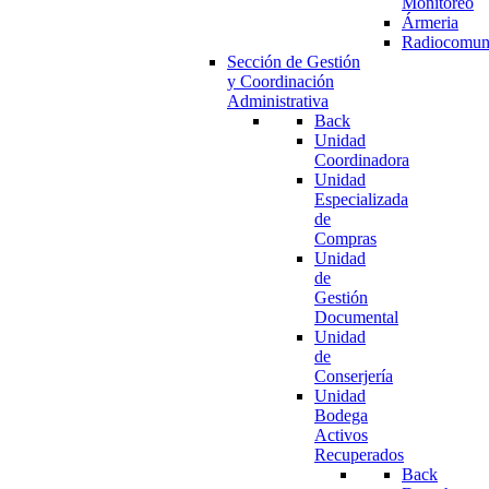
Monitoreo
Ármeria
Radiocomun
Sección de Gestión
y Coordinación
Administrativa
Back
Unidad
Coordinadora
Unidad
Especializada
de
Compras
Unidad
de
Gestión
Documental
Unidad
de
Conserjería
Unidad
Bodega
Activos
Recuperados
Back