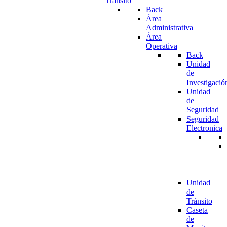
Tránsito
Back
Área
Administrativa
Área
Operativa
Back
Unidad
de
Investigació
Unidad
de
Seguridad
Seguridad
Electronica
Unidad
de
Tránsito
Caseta
de