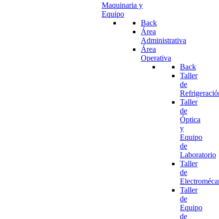
Maquinaria y
Equipo
Back
Área
Administrativa
Área
Operativa
Back
Taller
de
Refrigeració
Taller
de
Óptica
y
Equipo
de
Laboratorio
Taller
de
Electroméca
Taller
de
Equipo
de