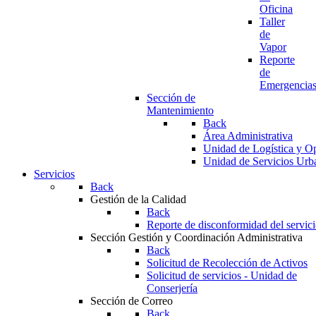
Oficina
Taller
de
Vapor
Reporte
de
Emergencia
Sección de
Mantenimiento
Back
Área Administrativa
Unidad de Logística y O
Unidad de Servicios Urb
Servicios
Back
Gestión de la Calidad
Back
Reporte de disconformidad del servic
Sección Gestión y Coordinación Administrativa
Back
Solicitud de Recolección de Activos
Solicitud de servicios - Unidad de
Conserjería
Sección de Correo
Back