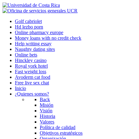
Golf cabriolet
Hd lezbo porn
Online pharmacy europe
Money loans with no credit check
Help writing essay
Naughty dating sites
Online bets
Hinckley casino
Royal york hotel
Fast weight loss
Avoderm cat food
Free live sex chat
Inicio
¿Quienes somos?
Back
Misión
Visión
Historia
Valores
Política de calidad
Objetivos estratégicos
Organización