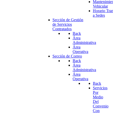
Mantenimie
Vehicular
Horario Tran
a Sedes
Sección de Gestión
de Servicios
Contratados
Back
Área
Administrativa
Área
Operativa
Sección de Correo
Back
Área
Administrativa
Área
Operativa
Back
Servicios
Por
Medio
Del
Convenio
Con