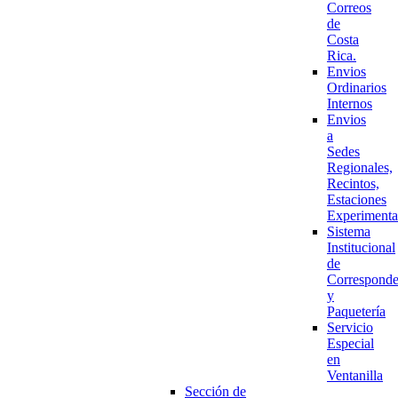
Correos
de
Costa
Rica.
Envios
Ordinarios
Internos
Envios
a
Sedes
Regionales,
Recintos,
Estaciones
Experimenta
Sistema
Institucional
de
Corresponde
y
Paquetería
Servicio
Especial
en
Ventanilla
Sección de