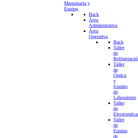
Maquinaria y
Equipo
Back
Área
Administrativa
Área
Operativa
Back
Taller
de
Refrigeració
Taller
de
Óptica
y
Equipo
de
Laboratorio
Taller
de
Electroméca
Taller
de
Equipo
de