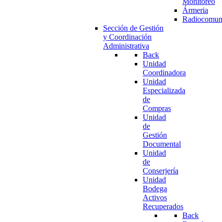
Monitoreo
Ármeria
Radiocomun
Sección de Gestión
y Coordinación
Administrativa
Back
Unidad
Coordinadora
Unidad
Especializada
de
Compras
Unidad
de
Gestión
Documental
Unidad
de
Conserjería
Unidad
Bodega
Activos
Recuperados
Back