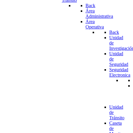
Tránsito
Back
Área
Administrativa
Área
Operativa
Back
Unidad
de
Investigació
Unidad
de
Seguridad
Seguridad
Electronica
Unidad
de
Tránsito
Caseta
de