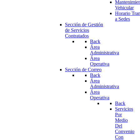
Mantenimie
Vehicular
Horario Tran
a Sedes
Sección de Gestión
de Servicios
Contratados
Back
Área
Administrativa
Área
Operativa
Sección de Correo
Back
Área
Administrativa
Área
Operativa
Back
Servicios
Por
Medio
Del
Convenio
Con