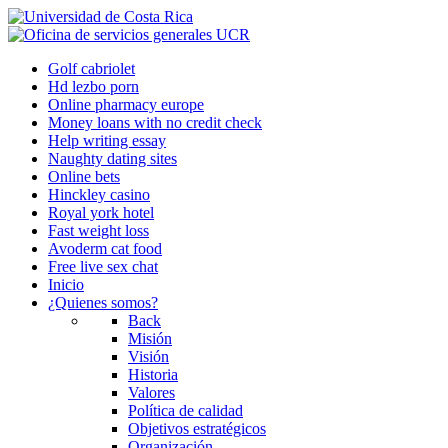
Golf cabriolet
Hd lezbo porn
Online pharmacy europe
Money loans with no credit check
Help writing essay
Naughty dating sites
Online bets
Hinckley casino
Royal york hotel
Fast weight loss
Avoderm cat food
Free live sex chat
Inicio
¿Quienes somos?
Back
Misión
Visión
Historia
Valores
Política de calidad
Objetivos estratégicos
Organización