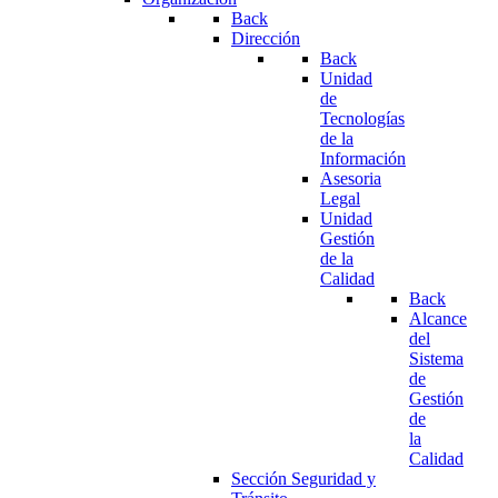
Back
Dirección
Back
Unidad
de
Tecnologías
de la
Información
Asesoria
Legal
Unidad
Gestión
de la
Calidad
Back
Alcance
del
Sistema
de
Gestión
de
la
Calidad
Sección Seguridad y