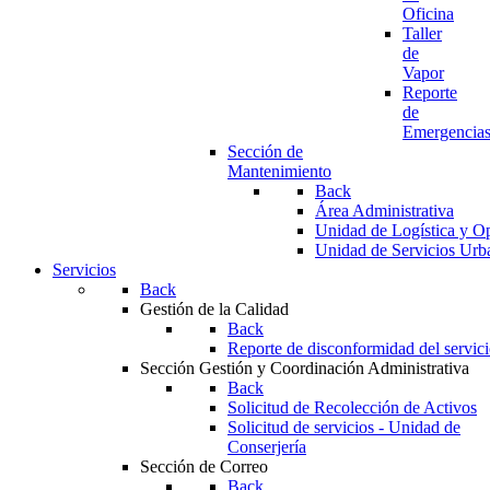
Oficina
Taller
de
Vapor
Reporte
de
Emergencia
Sección de
Mantenimiento
Back
Área Administrativa
Unidad de Logística y O
Unidad de Servicios Urb
Servicios
Back
Gestión de la Calidad
Back
Reporte de disconformidad del servic
Sección Gestión y Coordinación Administrativa
Back
Solicitud de Recolección de Activos
Solicitud de servicios - Unidad de
Conserjería
Sección de Correo
Back