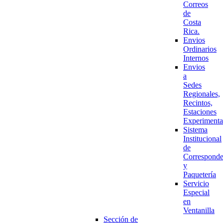
Correos
de
Costa
Rica.
Envios
Ordinarios
Internos
Envios
a
Sedes
Regionales,
Recintos,
Estaciones
Experimenta
Sistema
Institucional
de
Corresponde
y
Paquetería
Servicio
Especial
en
Ventanilla
Sección de