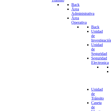
Tránsito
Back
Área
Administrativa
Área
Operativa
Back
Unidad
de
Investigació
Unidad
de
Seguridad
Seguridad
Electronica
Unidad
de
Tránsito
Caseta
de