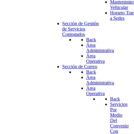
Mantenimie
Vehicular
Horario Tran
a Sedes
Sección de Gestión
de Servicios
Contratados
Back
Área
Administrativa
Área
Operativa
Sección de Correo
Back
Área
Administrativa
Área
Operativa
Back
Servicios
Por
Medio
Del
Convenio
Con