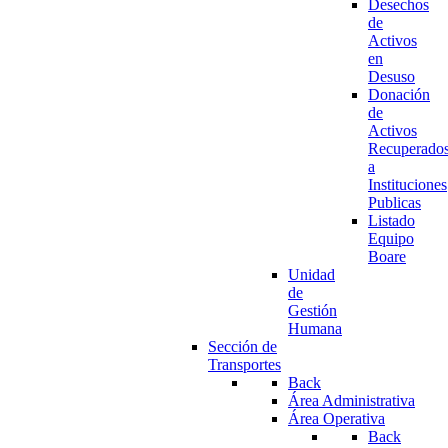
Desechos
de
Activos
en
Desuso
Donación
de
Activos
Recuperado
a
Instituciones
Publicas
Listado
Equipo
Boare
Unidad
de
Gestión
Humana
Sección de
Transportes
Back
Área Administrativa
Área Operativa
Back