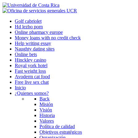
Golf cabriolet
Hd lezbo porn
Online pharmacy europe
Money loans with no credit check
Help writing essay
Naughty dating sites
Online bets
Hinckley casino
Royal york hotel
Fast weight loss
Avoderm cat food
Free live sex chat
Inicio
¿Quienes somos?
Back
Misión
Visión
Historia
Valores
Política de calidad
Objetivos estratégicos
Organización