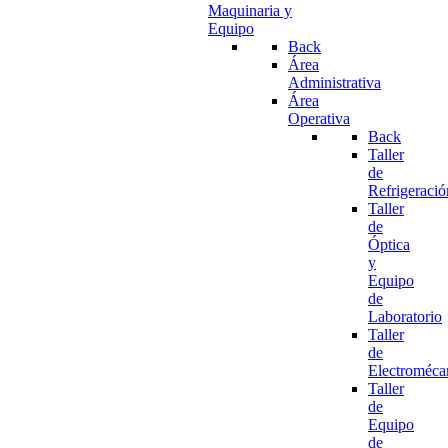
Maquinaria y
Equipo
Back
Área
Administrativa
Área
Operativa
Back
Taller
de
Refrigeració
Taller
de
Óptica
y
Equipo
de
Laboratorio
Taller
de
Electroméca
Taller
de
Equipo
de