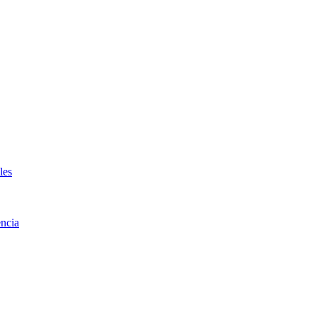
les
ncia