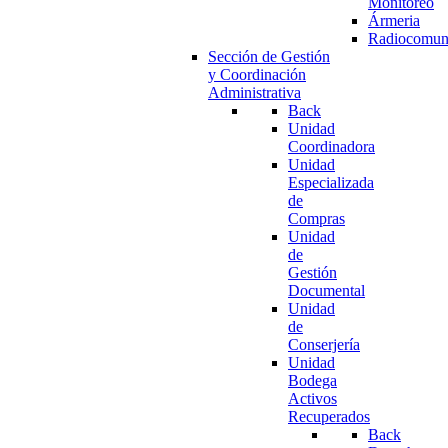
Monitoreo
Ármeria
Radiocomun
Sección de Gestión
y Coordinación
Administrativa
Back
Unidad
Coordinadora
Unidad
Especializada
de
Compras
Unidad
de
Gestión
Documental
Unidad
de
Conserjería
Unidad
Bodega
Activos
Recuperados
Back