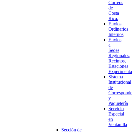
Correos
de
Costa
Rica.
Envios
Ordinarios
Internos
Envios
a
Sedes
Regionales,
Recintos,
Estaciones
Experimenta
Sistema
Institucional
de
Corresponde
y
Paquetería
Servicio
Especial
en
Ventanilla
Sección de