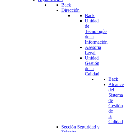
Back
Dirección
Back
Unidad
de
Tecnologías
de la
Información
Asesoria
Legal
Unidad
Gestión
de la
Calidad
Back
Alcance
del
Sistema
de
Gestión
de
la
Calidad
Sección Seguridad y