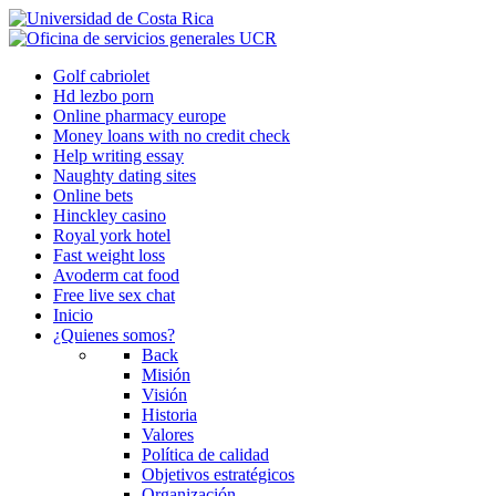
Golf cabriolet
Hd lezbo porn
Online pharmacy europe
Money loans with no credit check
Help writing essay
Naughty dating sites
Online bets
Hinckley casino
Royal york hotel
Fast weight loss
Avoderm cat food
Free live sex chat
Inicio
¿Quienes somos?
Back
Misión
Visión
Historia
Valores
Política de calidad
Objetivos estratégicos
Organización