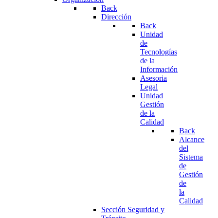
Back
Dirección
Back
Unidad
de
Tecnologías
de la
Información
Asesoria
Legal
Unidad
Gestión
de la
Calidad
Back
Alcance
del
Sistema
de
Gestión
de
la
Calidad
Sección Seguridad y