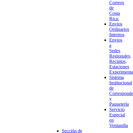
Correos
de
Costa
Rica.
Envios
Ordinarios
Internos
Envios
a
Sedes
Regionales,
Recintos,
Estaciones
Experimenta
Sistema
Institucional
de
Corresponde
y
Paquetería
Servicio
Especial
en
Ventanilla
Sección de