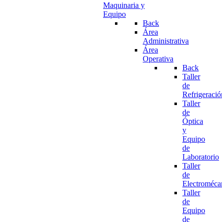
Maquinaria y
Equipo
Back
Área
Administrativa
Área
Operativa
Back
Taller
de
Refrigeració
Taller
de
Óptica
y
Equipo
de
Laboratorio
Taller
de
Electroméca
Taller
de
Equipo
de