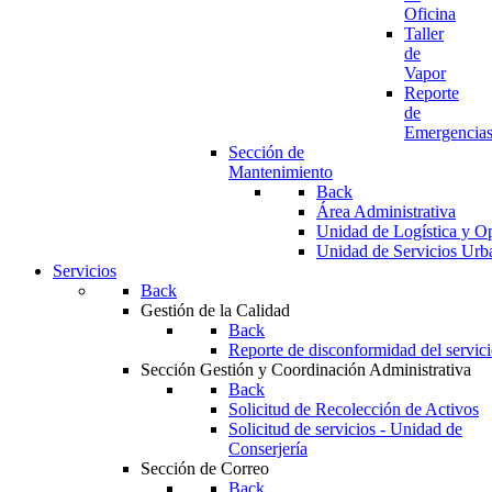
Oficina
Taller
de
Vapor
Reporte
de
Emergencia
Sección de
Mantenimiento
Back
Área Administrativa
Unidad de Logística y O
Unidad de Servicios Urb
Servicios
Back
Gestión de la Calidad
Back
Reporte de disconformidad del servic
Sección Gestión y Coordinación Administrativa
Back
Solicitud de Recolección de Activos
Solicitud de servicios - Unidad de
Conserjería
Sección de Correo
Back