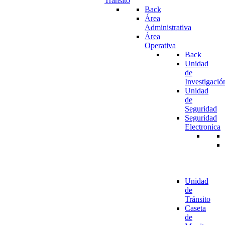
Tránsito
Back
Área
Administrativa
Área
Operativa
Back
Unidad
de
Investigació
Unidad
de
Seguridad
Seguridad
Electronica
Unidad
de
Tránsito
Caseta
de