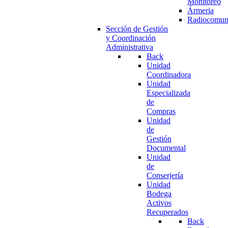
Monitoreo
Ármeria
Radiocomun
Sección de Gestión
y Coordinación
Administrativa
Back
Unidad
Coordinadora
Unidad
Especializada
de
Compras
Unidad
de
Gestión
Documental
Unidad
de
Conserjería
Unidad
Bodega
Activos
Recuperados
Back