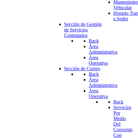
Mantenimie
Vehicular
Horario Tran
a Sedes
Sección de Gestión
de Servicios
Contratados
Back
Área
Administrativa
Área
Operativa
Sección de Correo
Back
Área
Administrativa
Área
Operativa
Back
Servicios
Por
Medio
Del
Convenio
Con