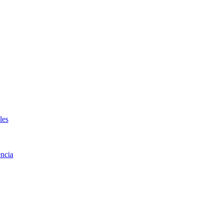
les
ncia