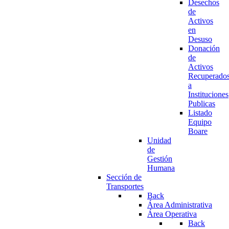
Desechos
de
Activos
en
Desuso
Donación
de
Activos
Recuperado
a
Instituciones
Publicas
Listado
Equipo
Boare
Unidad
de
Gestión
Humana
Sección de
Transportes
Back
Área Administrativa
Área Operativa
Back