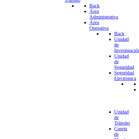
Tránsito
Back
Área
Administrativa
Área
Operativa
Back
Unidad
de
Investigació
Unidad
de
Seguridad
Seguridad
Electronica
Unidad
de
Tránsito
Caseta
de