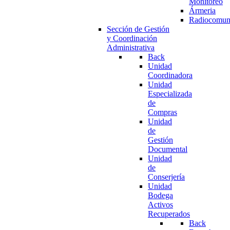
Monitoreo
Ármeria
Radiocomun
Sección de Gestión
y Coordinación
Administrativa
Back
Unidad
Coordinadora
Unidad
Especializada
de
Compras
Unidad
de
Gestión
Documental
Unidad
de
Conserjería
Unidad
Bodega
Activos
Recuperados
Back