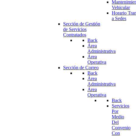
Mantenimie
Vehicular
Horario Tran
a Sedes
Sección de Gestión
de Servicios
Contratados
Back
Área
Administrativa
Área
Operativa
Sección de Correo
Back
Área
Administrativa
Área
Operativa
Back
Servicios
Por
Medio
Del
Convenio
Con