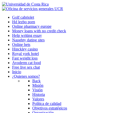
Golf cabriolet
Hd lezbo porn
Online pharmacy europe
Money loans with no credit check
Help writing essay
Naughty dating sites
Online bets
Hinckley casino
Royal york hotel
Fast weight loss
Avoderm cat food
Free live sex chat
Inicio
¿Quienes somos?
Back
Misión
Visión
Historia
Valores
Política de calidad
Objetivos estratégicos
Organización