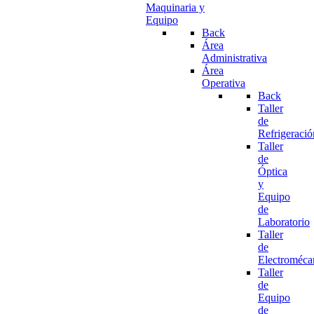
Maquinaria y
Equipo
Back
Área
Administrativa
Área
Operativa
Back
Taller
de
Refrigeració
Taller
de
Óptica
y
Equipo
de
Laboratorio
Taller
de
Electroméca
Taller
de
Equipo
de