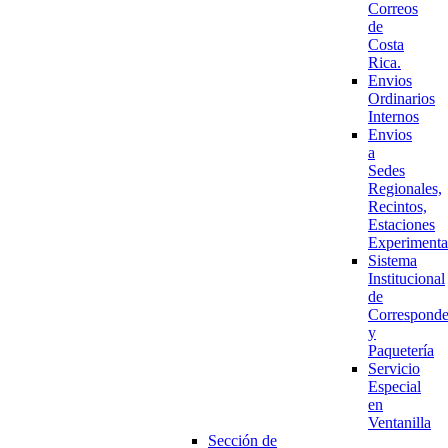
Correos
de
Costa
Rica.
Envios
Ordinarios
Internos
Envios
a
Sedes
Regionales,
Recintos,
Estaciones
Experimenta
Sistema
Institucional
de
Corresponde
y
Paquetería
Servicio
Especial
en
Ventanilla
Sección de