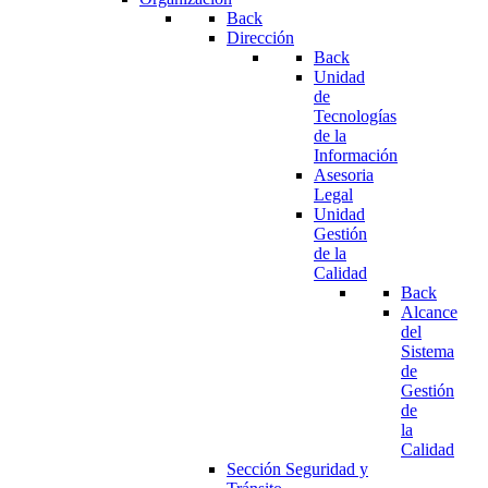
Back
Dirección
Back
Unidad
de
Tecnologías
de la
Información
Asesoria
Legal
Unidad
Gestión
de la
Calidad
Back
Alcance
del
Sistema
de
Gestión
de
la
Calidad
Sección Seguridad y