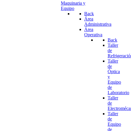
Maquinaria y
Equipo
Back
Área
Administrativa
Área
Operativa
Back
Taller
de
Refrigeració
Taller
de
Óptica
y
Equipo
de
Laboratorio
Taller
de
Electroméca
Taller
de
Equipo
de