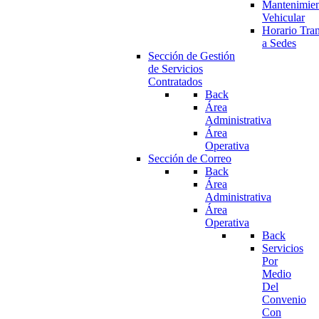
Mantenimie
Vehicular
Horario Tran
a Sedes
Sección de Gestión
de Servicios
Contratados
Back
Área
Administrativa
Área
Operativa
Sección de Correo
Back
Área
Administrativa
Área
Operativa
Back
Servicios
Por
Medio
Del
Convenio
Con