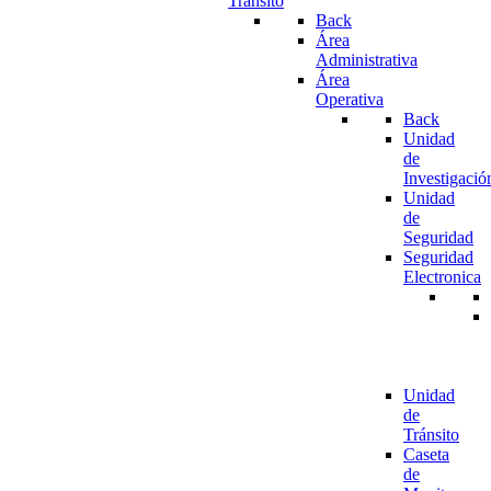
Tránsito
Back
Área
Administrativa
Área
Operativa
Back
Unidad
de
Investigació
Unidad
de
Seguridad
Seguridad
Electronica
Unidad
de
Tránsito
Caseta
de