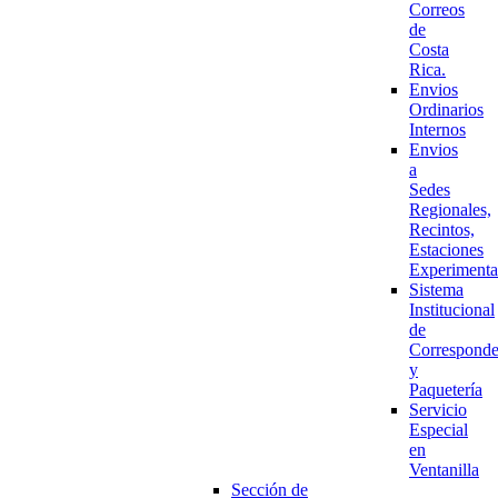
Correos
de
Costa
Rica.
Envios
Ordinarios
Internos
Envios
a
Sedes
Regionales,
Recintos,
Estaciones
Experimenta
Sistema
Institucional
de
Corresponde
y
Paquetería
Servicio
Especial
en
Ventanilla
Sección de