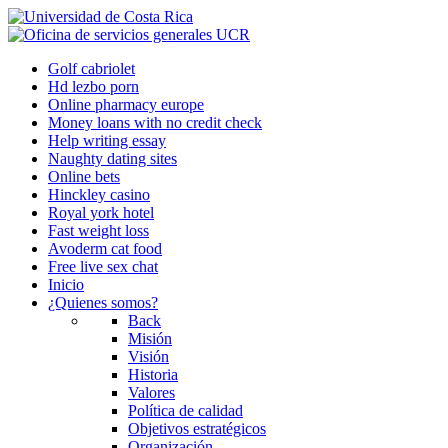
Golf cabriolet
Hd lezbo porn
Online pharmacy europe
Money loans with no credit check
Help writing essay
Naughty dating sites
Online bets
Hinckley casino
Royal york hotel
Fast weight loss
Avoderm cat food
Free live sex chat
Inicio
¿Quienes somos?
Back
Misión
Visión
Historia
Valores
Política de calidad
Objetivos estratégicos
Organización