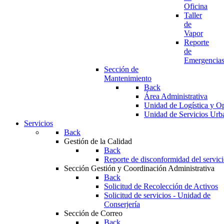
Oficina
Taller
de
Vapor
Reporte
de
Emergencia
Sección de
Mantenimiento
Back
Área Administrativa
Unidad de Logística y O
Unidad de Servicios Urb
Servicios
Back
Gestión de la Calidad
Back
Reporte de disconformidad del servic
Sección Gestión y Coordinación Administrativa
Back
Solicitud de Recolección de Activos
Solicitud de servicios - Unidad de
Conserjería
Sección de Correo
Back