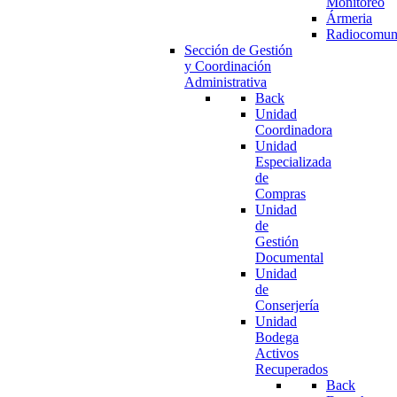
Monitoreo
Ármeria
Radiocomun
Sección de Gestión
y Coordinación
Administrativa
Back
Unidad
Coordinadora
Unidad
Especializada
de
Compras
Unidad
de
Gestión
Documental
Unidad
de
Conserjería
Unidad
Bodega
Activos
Recuperados
Back