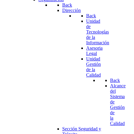
Back
Dirección
Back
Unidad
de
Tecnologías
de la
Información
Asesoria
Legal
Unidad
Gestión
de la
Calidad
Back
Alcance
del
Sistema
de
Gestión
de
la
Calidad
Sección Seguridad y