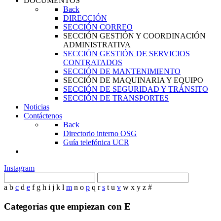
DOCUMENTOS
Back
DIRECCIÓN
SECCIÓN CORREO
SECCIÓN GESTIÓN Y COORDINACIÓN
ADMINISTRATIVA
SECCIÓN GESTIÓN DE SERVICIOS
CONTRATADOS
SECCIÓN DE MANTENIMIENTO
SECCIÓN DE MAQUINARIA Y EQUIPO
SECCIÓN DE SEGURIDAD Y TRÁNSITO
SECCIÓN DE TRANSPORTES
Noticias
Contáctenos
Back
Directorio interno OSG
Guía telefónica UCR
Instagram
a
b
c
d
e
f
g
h
i
j
k
l
m
n
o
p
q
r
s
t
u
v
w
x
y
z
#
Categorías que empiezan con E