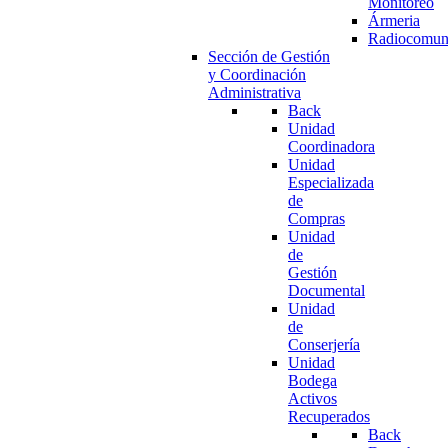
Monitoreo
Ármeria
Radiocomun
Sección de Gestión
y Coordinación
Administrativa
Back
Unidad
Coordinadora
Unidad
Especializada
de
Compras
Unidad
de
Gestión
Documental
Unidad
de
Conserjería
Unidad
Bodega
Activos
Recuperados
Back