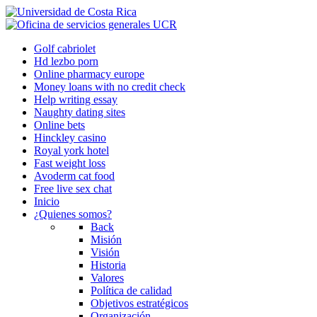
Golf cabriolet
Hd lezbo porn
Online pharmacy europe
Money loans with no credit check
Help writing essay
Naughty dating sites
Online bets
Hinckley casino
Royal york hotel
Fast weight loss
Avoderm cat food
Free live sex chat
Inicio
¿Quienes somos?
Back
Misión
Visión
Historia
Valores
Política de calidad
Objetivos estratégicos
Organización