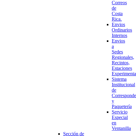
Correos
de
Costa
Rica.
Envios
Ordinarios
Internos
Envios
a
Sedes
Regionales,
Recintos,
Estaciones
Experimenta
Sistema
Institucional
de
Corresponde
y
Paquetería
Servicio
Especial
en
Ventanilla
Sección de