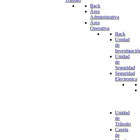
Tránsito
Back
Área
Administrativa
Área
Operativa
Back
Unidad
de
Investigació
Unidad
de
Seguridad
Seguridad
Electronica
Unidad
de
Tránsito
Caseta
de