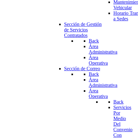
Mantenimie
Vehicular
Horario Tran
a Sedes
Sección de Gestión
de Servicios
Contratados
Back
Área
Administrativa
Área
Operativa
Sección de Correo
Back
Área
Administrativa
Área
Operativa
Back
Servicios
Por
Medio
Del
Convenio
Con