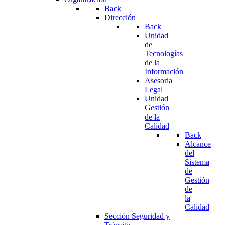
Back
Dirección
Back
Unidad
de
Tecnologías
de la
Información
Asesoria
Legal
Unidad
Gestión
de la
Calidad
Back
Alcance
del
Sistema
de
Gestión
de
la
Calidad
Sección Seguridad y