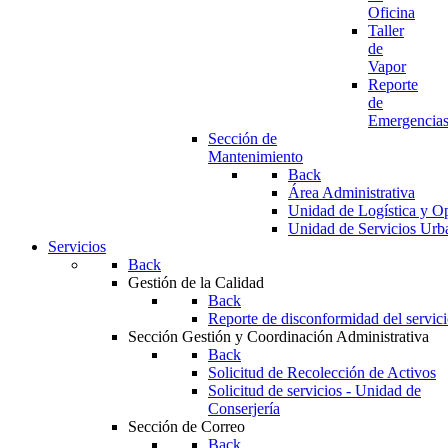
Oficina
Taller
de
Vapor
Reporte
de
Emergencia
Sección de
Mantenimiento
Back
Área Administrativa
Unidad de Logística y O
Unidad de Servicios Urb
Servicios
Back
Gestión de la Calidad
Back
Reporte de disconformidad del servic
Sección Gestión y Coordinación Administrativa
Back
Solicitud de Recolección de Activos
Solicitud de servicios - Unidad de
Conserjería
Sección de Correo
Back