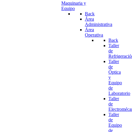
Maquinaria y
Equipo
Back
Área
Administrativa
Área
Operativa
Back
Taller
de
Refrigeració
Taller
de
Óptica
y
Equipo
de
Laboratorio
Taller
de
Electroméca
Taller
de
Equipo
de