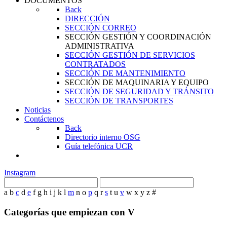
DOCUMENTOS
Back
DIRECCIÓN
SECCIÓN CORREO
SECCIÓN GESTIÓN Y COORDINACIÓN
ADMINISTRATIVA
SECCIÓN GESTIÓN DE SERVICIOS
CONTRATADOS
SECCIÓN DE MANTENIMIENTO
SECCIÓN DE MAQUINARIA Y EQUIPO
SECCIÓN DE SEGURIDAD Y TRÁNSITO
SECCIÓN DE TRANSPORTES
Noticias
Contáctenos
Back
Directorio interno OSG
Guía telefónica UCR
Instagram
a
b
c
d
e
f
g
h
i
j
k
l
m
n
o
p
q
r
s
t
u
v
w
x
y
z
#
Categorías que empiezan con V